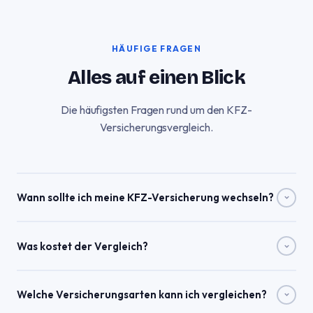
HÄUFIGE FRAGEN
Alles auf einen Blick
Die häufigsten Fragen rund um den KFZ-
Versicherungsvergleich.
Wann sollte ich meine KFZ-Versicherung wechseln?
Der klassische Wechseltermin ist der 30. November – bis dahin
Was kostet der Vergleich?
muss die Kündigung beim aktuellen Versicherer eingegangen
sein. Bei Beitragserhöhungen oder nach einem Schadensfall
Der Vergleich ist vollständig kostenlos und unverbindlich. Wir
gilt ein Sonderkündigungsrecht.
Welche Versicherungsarten kann ich vergleichen?
finanzieren uns durch Provisionen der Versicherer, wenn Sie
über unsere Plattform abschließen – ohne jeglichen Aufpreis