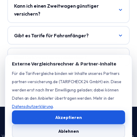
Kann ich einen Zweitwagen günstiger
versichern?
Gibt es Tarife für Fahranfänger?
Sind Elektroautos versicherbar?
Externe Vergleichsrechner & Partner-Inhalte
Für die Tarifvergleiche binden wir Inhalte unseres Partners
partner-versicherung.de (TARIFCHECK24 GmbH) ein. Diese
werden erst nach Ihrer Einwilligung geladen; dabei können
Daten an den Anbieter übertragen werden. Mehr in der
Datenschutzerklärung
.
Akzeptieren
© 2026 Tarifchaos.de – Alle Rechte vorbehalten.
KFZ-
Motorrad-
Kontakt
Datenschutz
Impressum
Cookie-
Ablehnen
Vergleich
Vergleich
Einstellungen